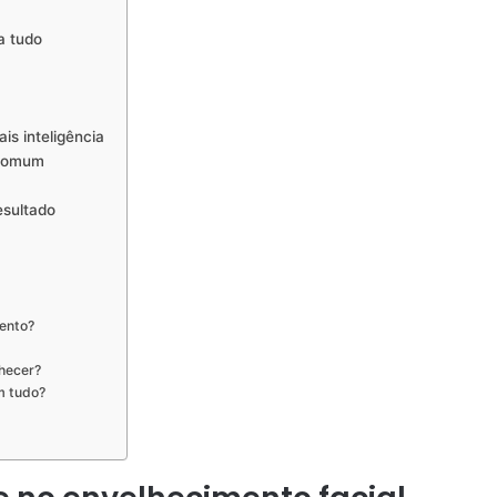
a tudo
is inteligência
 comum
sultado
mento?
lhecer?
m tudo?