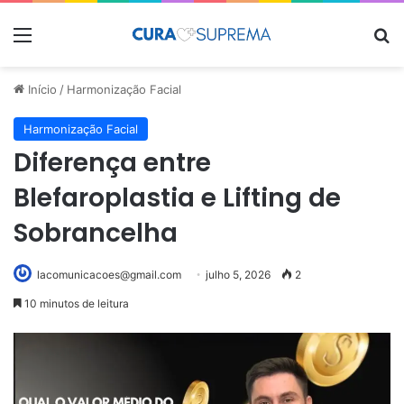
Menu
Pr
Início
/
Harmonização Facial
Harmonização Facial
Diferença entre
Blefaroplastia e Lifting de
Sobrancelha
lacomunicacoes@gmail.com
julho 5, 2026
2
10 minutos de leitura