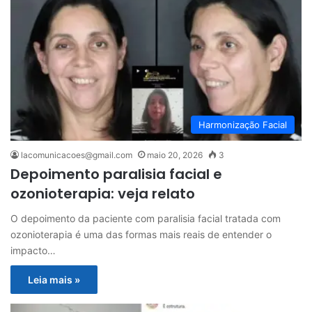
Harmonização Facial
lacomunicacoes@gmail.com
maio 20, 2026
3
Depoimento paralisia facial e
ozonioterapia: veja relato
O depoimento da paciente com paralisia facial tratada com
ozonioterapia é uma das formas mais reais de entender o
impacto…
Leia mais »