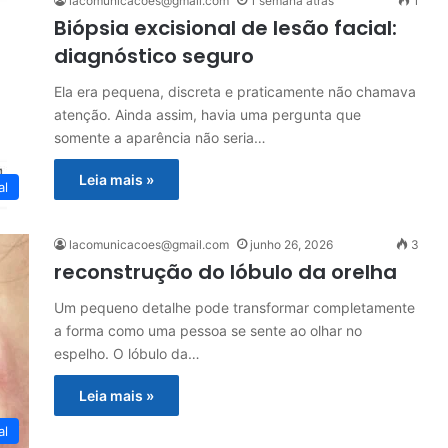
lacomunicacoes@gmail.com
1 semana atrás
1
Biópsia excisional de lesão facial:
diagnóstico seguro
Ela era pequena, discreta e praticamente não chamava
atenção. Ainda assim, havia uma pergunta que
somente a aparência não seria…
Leia mais »
al
lacomunicacoes@gmail.com
junho 26, 2026
3
reconstrução do lóbulo da orelha
Um pequeno detalhe pode transformar completamente
a forma como uma pessoa se sente ao olhar no
espelho. O lóbulo da…
Leia mais »
al