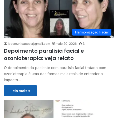
Harmonização Facial
lacomunicacoes@gmail.com
maio 20, 2026
3
Depoimento paralisia facial e
ozonioterapia: veja relato
O depoimento da paciente com paralisia facial tratada com
ozonioterapia é uma das formas mais reais de entender o
impacto…
Leia mais »