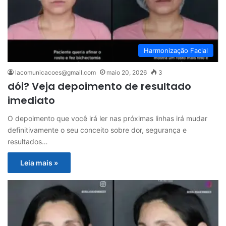
Harmonização Facial
lacomunicacoes@gmail.com
maio 20, 2026
3
dói? Veja depoimento de resultado
imediato
O depoimento que você irá ler nas próximas linhas irá mudar
definitivamente o seu conceito sobre dor, segurança e
resultados…
Leia mais »