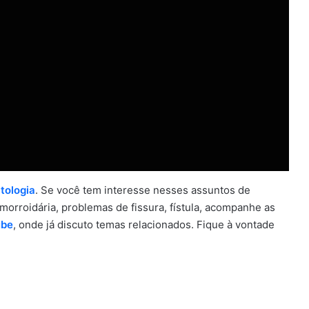
tologia
. Se você tem interesse nesses assuntos de
morroidária, problemas de fissura, fístula, acompanhe as
ube
, onde já discuto temas relacionados. Fique à vontade