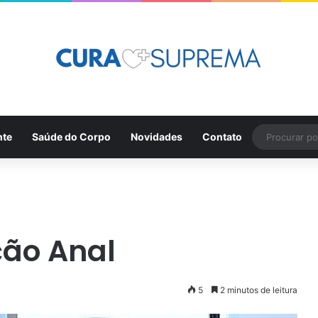
nte
Saúde do Corpo
Novidades
Contato
ção Anal
5
2 minutos de leitura