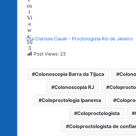
os
t
Vi
e
w
s:
Dra Clarisse Casali – Proctologista Rio de Janeiro
16
3
Post Views:
23
Colonoscopia Barra da Tijuca
Colono
Colonoscopia RJ
Coloprocto
Coloproctologia Ipanema
Coloproc
Coloproctologista
Coloproctologista de confia