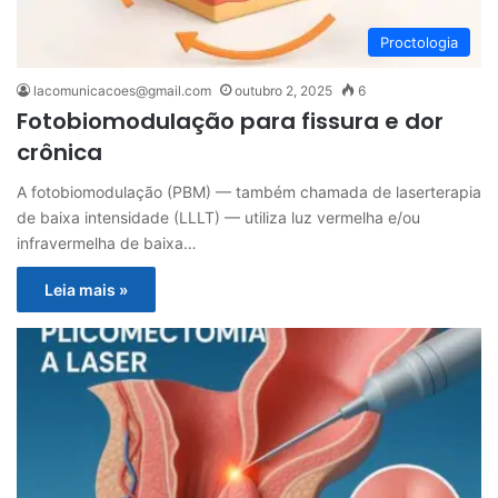
Proctologia
lacomunicacoes@gmail.com
outubro 2, 2025
6
Fotobiomodulação para fissura e dor
crônica
A fotobiomodulação (PBM) — também chamada de laserterapia
de baixa intensidade (LLLT) — utiliza luz vermelha e/ou
infravermelha de baixa…
Leia mais »