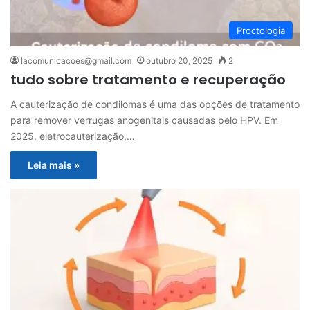
Proctologia
lacomunicacoes@gmail.com
outubro 20, 2025
2
tudo sobre tratamento e recuperação
A cauterização de condilomas é uma das opções de tratamento
para remover verrugas anogenitais causadas pelo HPV. Em
2025, eletrocauterização,…
Leia mais »