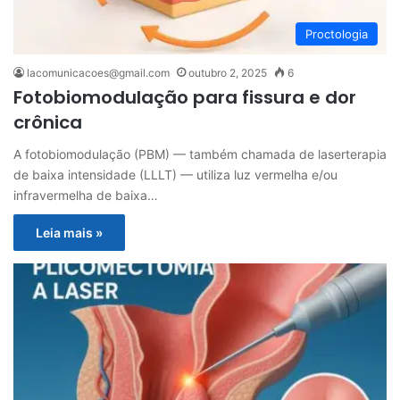
Proctologia
lacomunicacoes@gmail.com
outubro 2, 2025
6
Fotobiomodulação para fissura e dor
crônica
A fotobiomodulação (PBM) — também chamada de laserterapia
de baixa intensidade (LLLT) — utiliza luz vermelha e/ou
infravermelha de baixa…
Leia mais »