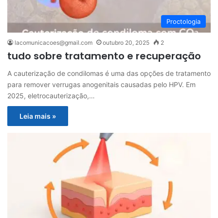
Proctologia
lacomunicacoes@gmail.com
outubro 20, 2025
2
tudo sobre tratamento e recuperação
A cauterização de condilomas é uma das opções de tratamento
para remover verrugas anogenitais causadas pelo HPV. Em
2025, eletrocauterização,…
Leia mais »