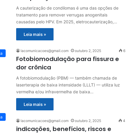
A cauterização de condilomas é uma das opções de
tratamento para remover verrugas anogenitais
causadas pelo HPV. Em 2025, eletrocauterização,…
Leia mais »
lacomunicacoes@gmail.com
outubro 2, 2025
6
ia
Fotobiomodulação para fissura e
dor crônica
A fotobiomodulação (PBM) — também chamada de
laserterapia de baixa intensidade (LLLT) — utiliza luz
vermelha e/ou infravermelha de baixa…
Leia mais »
ia
lacomunicacoes@gmail.com
outubro 2, 2025
4
indicações, benefícios, riscos e