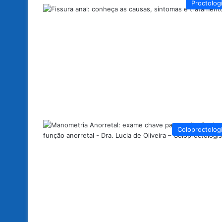
Proctolog
Coloproctolog