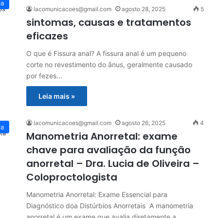
ia
lacomunicacoes@gmail.com
agosto 28, 2025
5
sintomas, causas e tratamentos
eficazes
O que é Fissura anal? A fissura anal é um pequeno
corte no revestimento do ânus, geralmente causado
por fezes…
Leia mais »
lacomunicacoes@gmail.com
agosto 26, 2025
4
ia
Manometria Anorretal: exame
chave para avaliação da função
anorretal – Dra. Lucia de Oliveira –
Coloproctologista
Manometria Anorretal: Exame Essencial para
Diagnóstico doa Distúrbios Anorretais A manometria
anorretal é um exame que avalia diretamente a