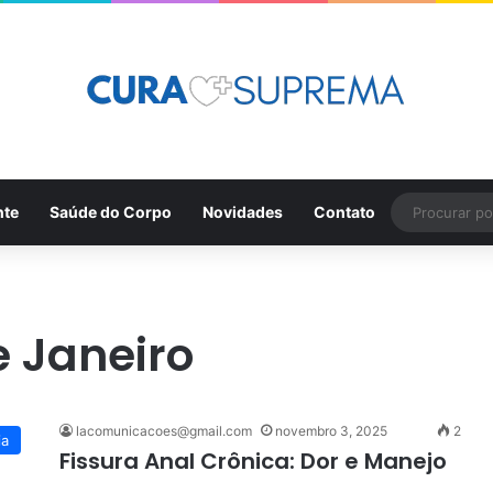
nte
Saúde do Corpo
Novidades
Contato
e Janeiro
lacomunicacoes@gmail.com
novembro 3, 2025
2
ia
Fissura Anal Crônica: Dor e Manejo