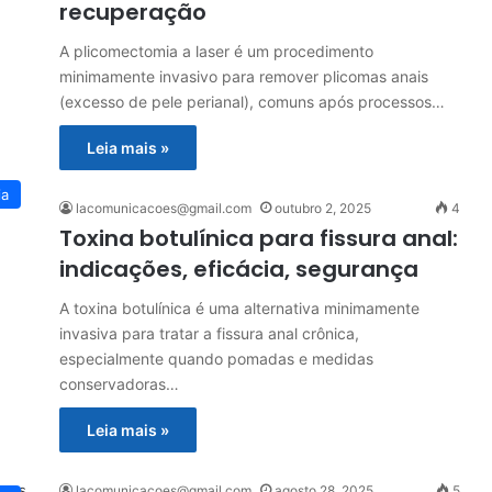
recuperação
A plicomectomia a laser é um procedimento
minimamente invasivo para remover plicomas anais
(excesso de pele perianal), comuns após processos…
Leia mais »
ia
lacomunicacoes@gmail.com
outubro 2, 2025
4
Toxina botulínica para fissura anal:
indicações, eficácia, segurança
A toxina botulínica é uma alternativa minimamente
invasiva para tratar a fissura anal crônica,
especialmente quando pomadas e medidas
conservadoras…
Leia mais »
lacomunicacoes@gmail.com
agosto 28, 2025
5