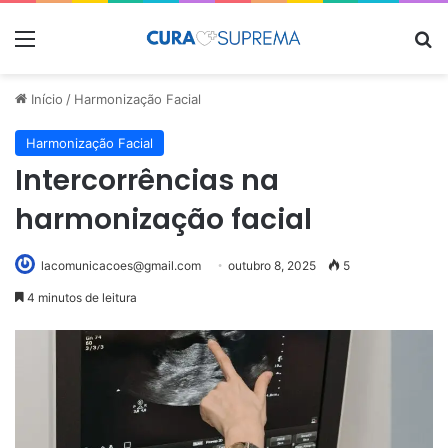
Menu
Pr
Início
/
Harmonização Facial
Harmonização Facial
Intercorrências na
harmonização facial
lacomunicacoes@gmail.com
outubro 8, 2025
5
4 minutos de leitura