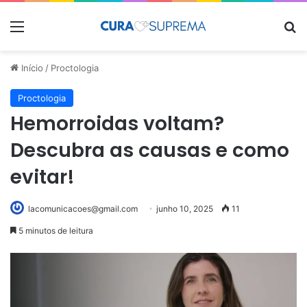
Menu
Pr
Início
/
Proctologia
Proctologia
Hemorroidas voltam?
Descubra as causas e como
evitar!
lacomunicacoes@gmail.com
junho 10, 2025
11
5 minutos de leitura