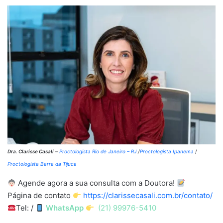
Dra. Clarisse Casali
–
Proctologista Rio de Janeiro – RJ
/
Proctologista Ipanema
/
Proctologista Barra da Tijuca
Agende agora a sua consulta com a Doutora!
Página de contato
https://clarissecasali.com.br/contato/
Tel: /
WhatsApp
(21) 99976-5410