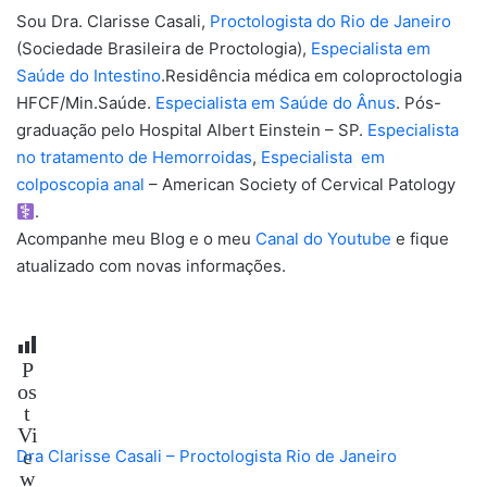
Sou Dra. Clarisse Casali,
Proctologista do Rio de Janeiro
(Sociedade Brasileira de Proctologia),
Especialista em
Saúde do Intestino
.Residência médica em coloproctologia
HFCF/Min.Saúde.
Especialista em Saúde do Ânus
. Pós-
graduação pelo Hospital Albert Einstein – SP.
Especialista
no tratamento de Hemorroidas
,
Especialista em
colposcopia anal
– American Society of Cervical Patology
.
Acompanhe meu Blog e o meu
Canal do Youtube
e fique
atualizado com novas informações.
P
os
t
Vi
e
Dra Clarisse Casali – Proctologista Rio de Janeiro
w