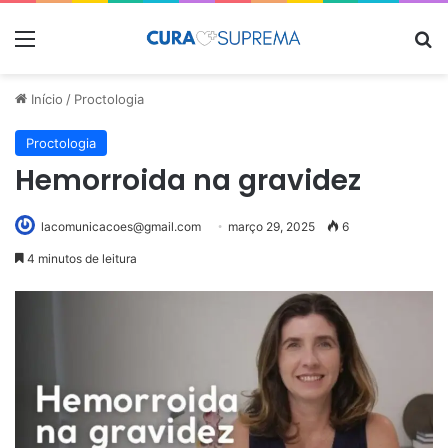
Menu
Pr
Início
/
Proctologia
Proctologia
Hemorroida na gravidez
lacomunicacoes@gmail.com
março 29, 2025
6
4 minutos de leitura