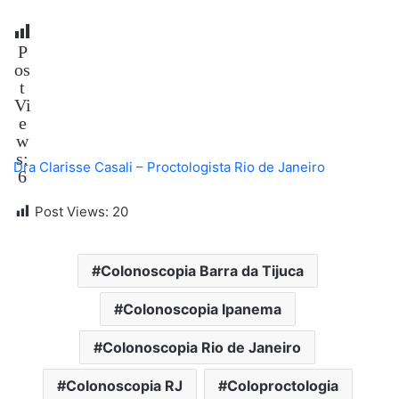
P
os
t
Vi
e
w
s:
Dra Clarisse Casali – Proctologista Rio de Janeiro
6
Post Views:
20
Colonoscopia Barra da Tijuca
Colonoscopia Ipanema
Colonoscopia Rio de Janeiro
Colonoscopia RJ
Coloproctologia