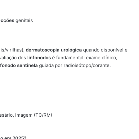
ecções
genitais
s/virilhas),
dermatoscopia urológica
quando disponível e
avaliação dos
linfonodos
é fundamental: exame clínico,
nfonodo sentinela
guiada por radioisótopo/corante.
essário, imagem (TC/RM)
vo em 2025?