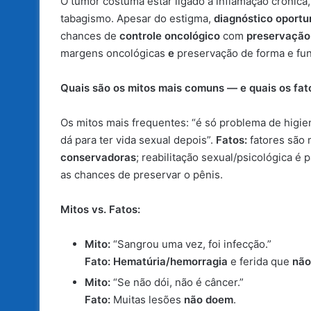
O tumor costuma estar ligado a inflamação crônica
tabagismo. Apesar do estigma,
diagnóstico oportu
chances de
controle oncológico
com
preservação
margens oncológicas
e
preservação de forma e fun
Quais são os mitos mais comuns — e quais os fat
Os mitos mais frequentes: “é só problema de higie
dá para ter vida sexual depois”.
Fatos:
fatores são 
conservadoras
; reabilitação sexual/psicológica é
as chances de preservar o pênis.
Mitos vs. Fatos:
Mito:
“Sangrou uma vez, foi infecção.”
Fato:
Hematúria/hemorragia
e ferida que
não
Mito:
“Se não dói, não é câncer.”
Fato:
Muitas lesões
não doem
.