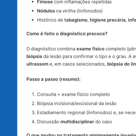
Fimose
com inflamações repetidas
Nódulos
na virilha (linfonodos)
Histórico de
tabagismo
,
higiene precária
,
inf
Como é feito o diagnóstico precoce?
O diagnóstico combina
exame físico
completo (pêni
biópsia
da lesão para confirmar o tipo e o grau. A 
ultrassom
e, em casos selecionados,
biópsia do li
Passo a passo (resumo):
Consulta + exame físico completo
Biópsia incisional/excisional da lesão
Estadiamento regional (linfonodos) e, se nec
Discussão
multidisciplinar
do caso
O que mudou no tratamento minimamente invasi