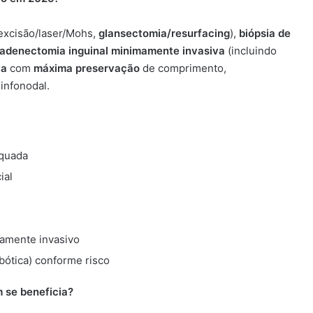
excisão/laser/Mohs,
glansectomia/resurfacing
),
biópsia de
fadenectomia inguinal minimamente invasiva
(incluindo
va
com
máxima preservação
de comprimento,
linfonodal.
quada
ial
amente invasivo
obótica) conforme risco
 se beneficia?