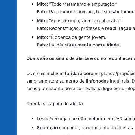
Mito:
“Todo tratamento é amputação.”
Fato:
Para tumores iniciais, há
excisão tumor
Mito:
“Após cirurgia, vida sexual acaba.”
Fato:
Reconstrução, próteses e
reabilitação
a
Mito:
“É doença de gente jovem.”
Fato:
Incidência
aumenta com a idade
.
Quais são os sinais de alerta e como reconhecer
Os sinais incluem
ferida/úlcera
na glande/prepúci
sangramento e aumento de
linfonodos
inguinais. 
lesão persistente deve ser avaliada
logo
por urolog
Checklist rápido de alerta:
Lesão/verruga que
não melhora
em 2–3 sema
Secreção
com odor, sangramento ou crostas