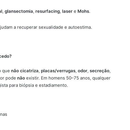
al
,
glansectomia
,
resurfacing
,
laser
e
Mohs
.
judam a recuperar sexualidade e autoestima.
 cedo?
o que
não cicatriza
,
placas/verrugas
,
odor
,
secreção
,
Dor pode
não
existir. Em homens 50–75 anos, qualquer
ista para biópsia e estadiamento.
nas