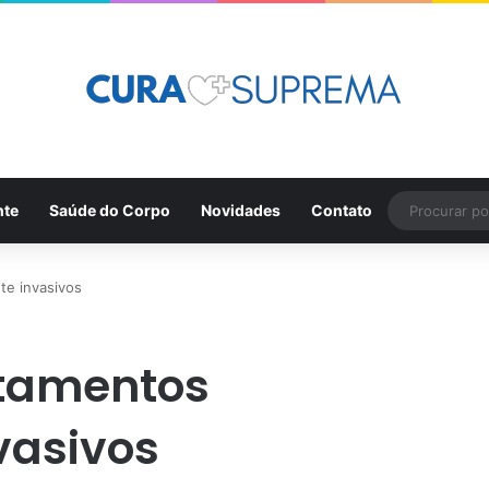
nte
Saúde do Corpo
Novidades
Contato
te invasivos
ratamentos
vasivos