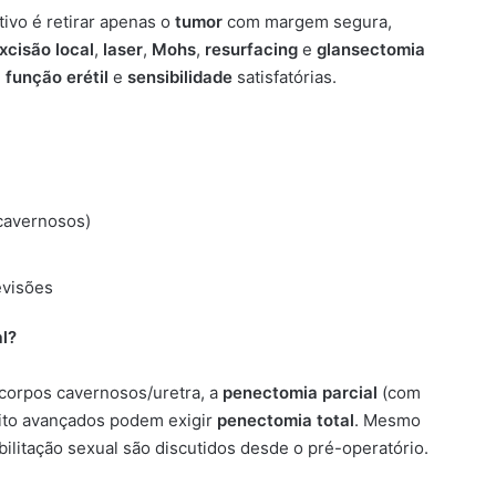
tivo é retirar apenas o
tumor
com margem segura,
xcisão local
,
laser
,
Mohs
,
resurfacing
e
glansectomia
,
função erétil
e
sensibilidade
satisfatórias.
cavernosos)
evisões
l?
corpos cavernosos/uretra, a
penectomia parcial
(com
ito avançados podem exigir
penectomia total
. Mesmo
ilitação sexual são discutidos desde o pré-operatório.