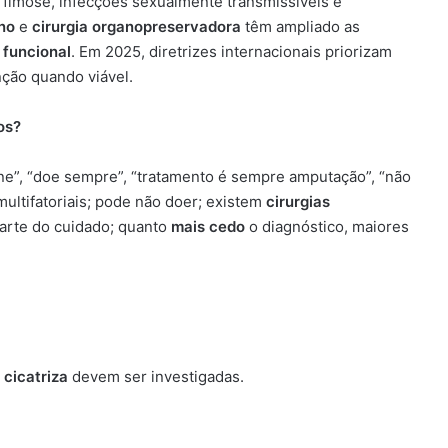
, fimose, infecções sexualmente transmissíveis e
no
e
cirurgia organopreservadora
têm ampliado as
 funcional
. Em 2025, diretrizes internacionais priorizam
ção quando viável.
os?
ne”, “doe sempre”, “tratamento é sempre amputação”, “não
multifatoriais; pode não doer; existem
cirurgias
 parte do cuidado; quanto
mais cedo
o diagnóstico, maiores
 cicatriza
devem ser investigadas.