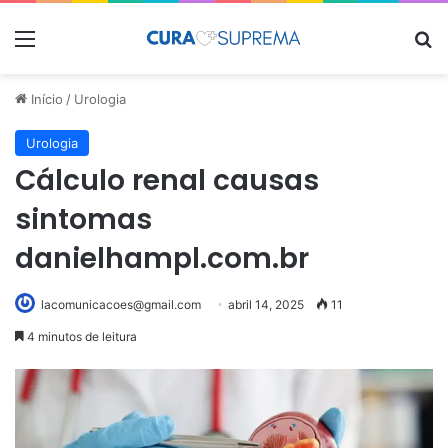
Menu
Pr
Início
/
Urologia
Urologia
Cálculo renal causas
sintomas
danielhampl.com.br
lacomunicacoes@gmail.com
abril 14, 2025
11
4 minutos de leitura