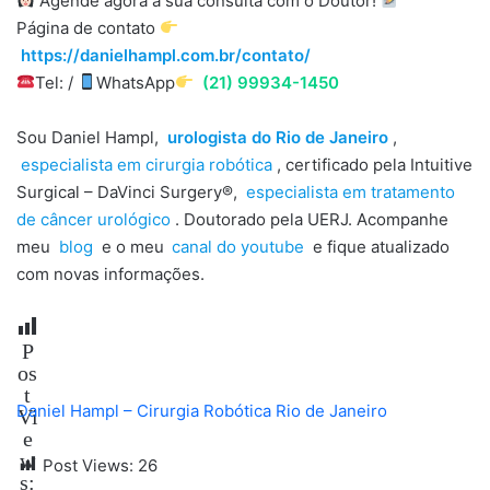
Agende agora a sua consulta com o Doutor!
Página de contato
https://danielhampl.com.br/contato/
Tel: /
WhatsApp
(21) 99934-1450
Sou Daniel Hampl,
urologista do Rio de Janeiro
,
especialista em cirurgia robótica
, certificado pela Intuitive
Surgical – DaVinci Surgery®,
especialista em tratamento
de câncer urológico
. Doutorado pela UERJ. Acompanhe
meu
blog
e o meu
canal do youtube
e fique atualizado
com novas informações.
P
os
t
Daniel Hampl – Cirurgia Robótica Rio de Janeiro
Vi
e
w
Post Views:
26
s: