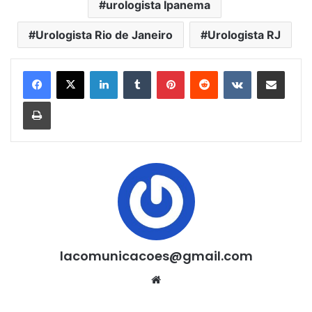
urologista Ipanema
Urologista Rio de Janeiro
Urologista RJ
Linkedin
Tumblr
Pinterest
Reddit
VK
Compartilhar via e-mail
Imprimir
lacomunicacoes@gmail.com
Website