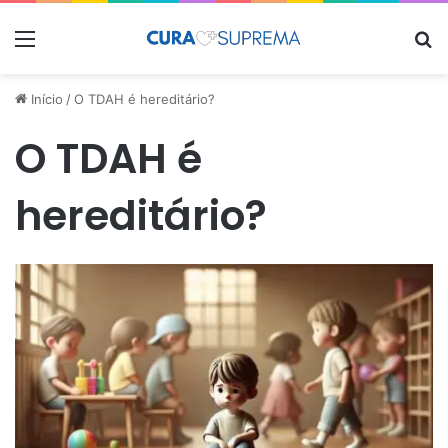
Menu
Pr
Início
/
O TDAH é hereditário?
O TDAH é
hereditário?