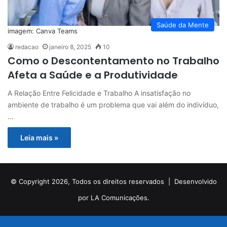
Saúde da Mente
imagem: Canva Teams
redacao
janeiro 8, 2025
10
Como o Descontentamento no Trabalho
Afeta a Saúde e a Produtividade
A Relação Entre Felicidade e Trabalho A insatisfação no
ambiente de trabalho é um problema que vai além do indivíduo,
…
Leia mais »
© Copyright 2026, Todos os direitos reservados |
Desenvolvido
por LA Comunicações.