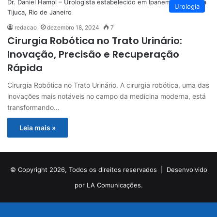
Dr. Daniel Hampl – Urologista estabelecido em Ipanema e Barra da
Urologia
Tijuca, Rio de Janeiro
redacao
dezembro 18, 2024
7
Cirurgia Robótica no Trato Urinário:
Inovação, Precisão e Recuperação
Rápida
Cirurgia Robótica no Trato Urinário. A cirurgia robótica, uma das
inovações mais notáveis no campo da medicina moderna, está
transformando…
Leia mais »
© Copyright 2026, Todos os direitos reservados |
Desenvolvido
por LA Comunicações.