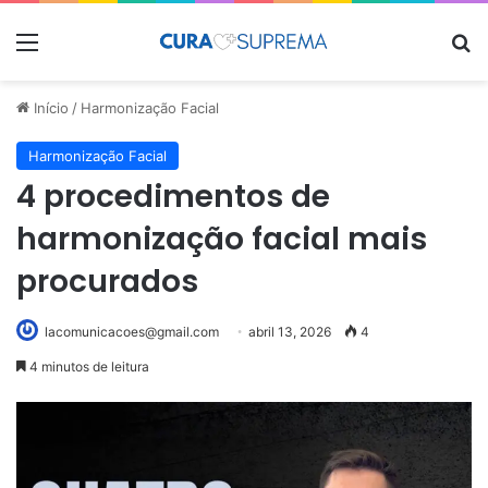
Menu
Pr
Início
/
Harmonização Facial
Harmonização Facial
4 procedimentos de
harmonização facial mais
procurados
lacomunicacoes@gmail.com
abril 13, 2026
4
4 minutos de leitura