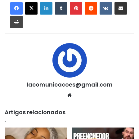
Linkedin
Tumblr
Pinterest
Reddit
VK
Compartilhar via e-mail
Imprimir
lacomunicacoes@gmail.com
Website
Artigos relacionados