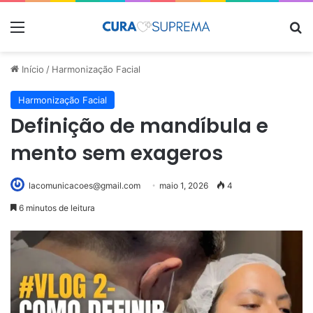
Menu
Pr
Início
/
Harmonização Facial
Harmonização Facial
Definição de mandíbula e
mento sem exageros
lacomunicacoes@gmail.com
maio 1, 2026
4
6 minutos de leitura