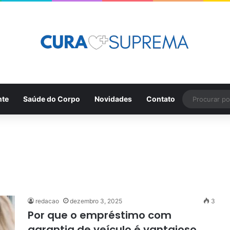
nte
Saúde do Corpo
Novidades
Contato
redacao
dezembro 3, 2025
3
Por que o empréstimo com
garantia de veículo é vantajoso