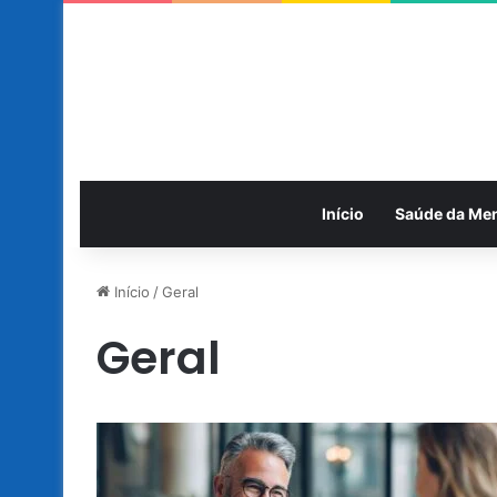
Início
Saúde da Me
Início
/
Geral
Geral